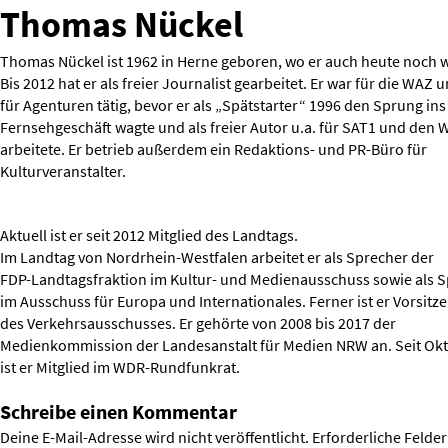
Thomas Nückel
Thomas Nückel ist 1962 in Herne geboren, wo er auch heute noch 
Bis 2012 hat er als freier Journalist gearbeitet. Er war für die WAZ 
für Agenturen tätig, bevor er als „Spätstarter“ 1996 den Sprung ins
Fernsehgeschäft wagte und als freier Autor u.a. für SAT1 und den
arbeitete. Er betrieb außerdem ein Redaktions- und PR-Büro für
Kulturveranstalter.
Aktuell ist er seit 2012 Mitglied des Landtags.
Im Landtag von Nordrhein-Westfalen arbeitet er als Sprecher der
FDP-Landtagsfraktion im Kultur- und Medienausschuss sowie als 
im Ausschuss für Europa und Internationales. Ferner ist er Vorsitz
des Verkehrsausschusses. Er gehörte von 2008 bis 2017 der
Medienkommission der Landesanstalt für Medien NRW an. Seit Ok
ist er Mitglied im WDR-Rundfunkrat.
Schreibe einen Kommentar
Deine E-Mail-Adresse wird nicht veröffentlicht.
Erforderliche Felder