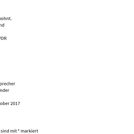
wohnt.
und
 WDR
Sprecher
ender
tober 2017
 sind mit
*
markiert